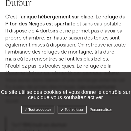
Dufour
C’est l’
unique hébergement sur place
. Le
refuge du
Piton des Neiges est spartiate
et sans eau potable.
Il dispose de 4 dortoirs et ne permet pas d’avoir sa
propre chambre. En haute-saison des tentes sont
également mises à disposition. On retrouve ici toute
l’ambiance des refuges de montagne, à la dure
mais où les rencontres se font les plus belles.
N’oubliez pas les boules quies. Le refuge de la
Caverne Dufour est alimenté par panneau solaire.
Vous aurez donc besoin d’une recharge externe car
il y a peu de prises électriques.
Les couvertures
Ce site utilise des cookies et vous donne le contrôle sur
sont
quant à elles
fournies
. Enfin, prévoyez votre
ceux que vous souhaitez activer
duvet.
Tout accepter
Tout refuser
Personnaliser
Tarif
19€/nuit en dortoir