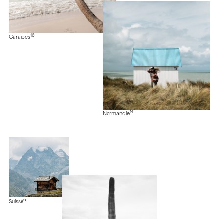
16
Caraïbes
14
Normandie
6
Suisse