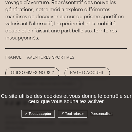
voyage d’aventure. Représentatif des nouvelles
générations, notre média explore différentes
manières de découvrir autour du prisme sportif en
valorisant l’alternatif, l’expérientiel et la mobilité
douce et en faisant une part belle aux territoires
insoupçonnés.
FRANCE
AVENTURES SPORTIVES
QUI SOMMES NOUS ?
PAGE D’ACCUEIL
COMMENT NOUS SOUTENIR ?
Ce site utilise des cookies et vous donne le contrôle sur
ceux que vous souhaitez activer
Tout accepter
Tout refuser
Personnaliser
© 2026 Hellolaroux
Mentions légales et confidentialité
Gestion des cookies
Site by
Krabb