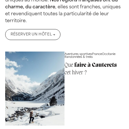
uniques au monde.
Nos régions françaises ont du
charme, du caractère
, elles sont franches, uniques
et revendiquent toutes la particularité de leur
territoire.
RÉSERVER UN HÔTEL
Aventures sportives
France
Occitanie
Randonnées & treks
Que
faire à Cauterets
cet hiver ?