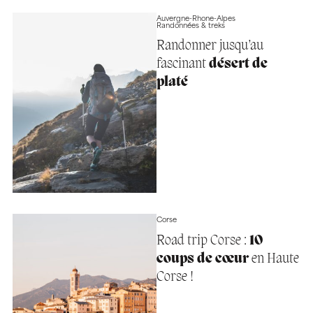
Auvergne-Rhone-Alpes
Randonnées & treks
Randonner jusqu’au
fascinant
désert de
platé
Corse
Road trip Corse :
10
coups de cœur
en Haute
Corse !