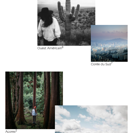
8
Ouest Américain
7
Corée du Sud
2
Açores