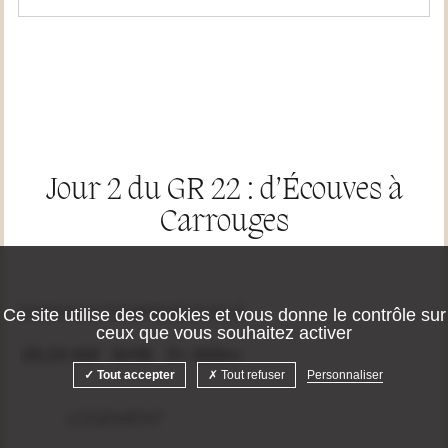
Jour 2 du GR 22 : d’Écouves à
Carrouges
Ce site utilise des cookies et vous donne le contrôle sur
DISTANCE
TEMPS
DÉNIVELÉ
ceux que vous souhaitez activer
28,24 KM
6H16
D+ 489m
Tout accepter
Tout refuser
Personnaliser
LOGEMENT