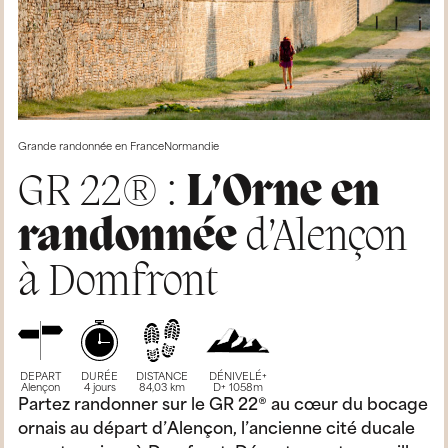
Grande randonnée en France
Normandie
GR 22® :
L’Orne en
randonnée
d’Alençon
à Domfront
DEPART
DURÉE
DISTANCE
DÉNIVELÉ+
Alençon
4 jours
84,03 km
D+ 1058m
Partez randonner sur le GR 22® au cœur du bocage
ornais au départ d’Alençon, l’ancienne cité ducale