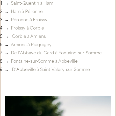
Saint-Quentin à Ham
Ham à Péronne
Péronne à Froissy
Froissy à Corbie
Corbie à Amiens
Amiens à Picquigny
De l’Abbaye du Gard à Fontaine-sur-Somme
Fontaine-sur-Somme à Abbeville
D’Abbeville à Saint-Valery-sur-Somme