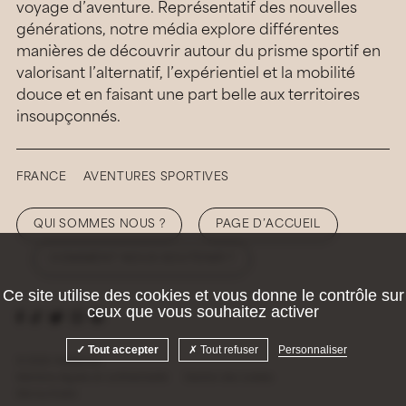
voyage d’aventure. Représentatif des nouvelles
générations, notre média explore différentes
manières de découvrir autour du prisme sportif en
valorisant l’alternatif, l’expérientiel et la mobilité
douce et en faisant une part belle aux territoires
insoupçonnés.
FRANCE
AVENTURES SPORTIVES
QUI SOMMES NOUS ?
PAGE D’ACCUEIL
COMMENT NOUS SOUTENIR ?
Ce site utilise des cookies et vous donne le contrôle sur
ceux que vous souhaitez activer
Tout accepter
Tout refuser
Personnaliser
© 2026 Hellolaroux
Mentions légales et confidentialité
Gestion des cookies
Site by
Krabb