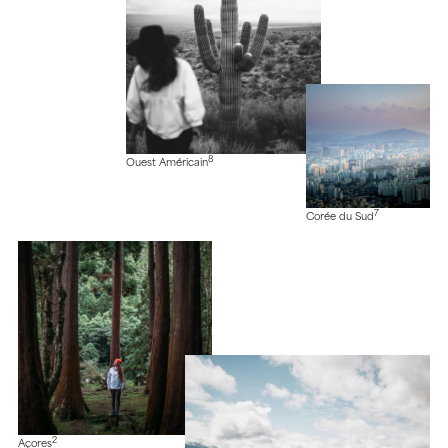
8
Ouest Américain
7
Corée du Sud
2
Açores