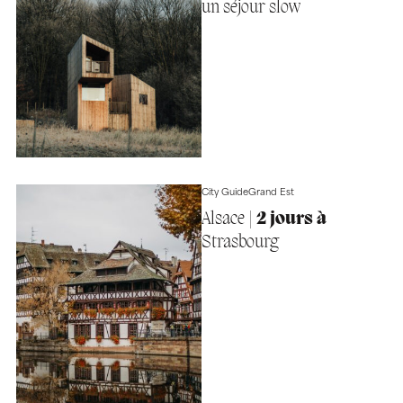
un séjour slow
City Guide
Grand Est
Alsace |
2 jours à
Strasbourg