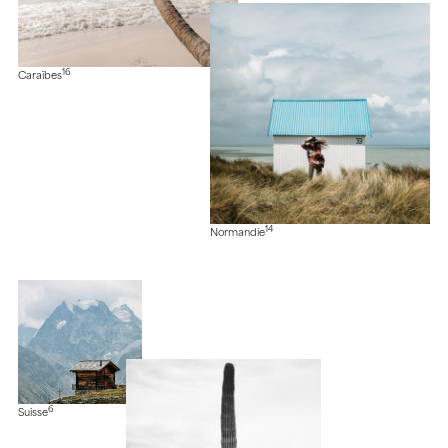
16
Caraïbes
14
Normandie
6
Suisse