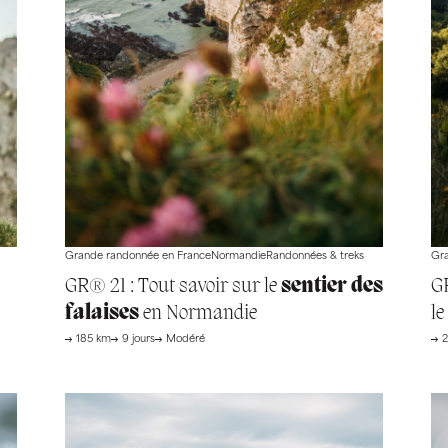
Grande randonnée en France
Normandie
Randonnées & treks
Gra
&
GR® 21 : Tout savoir sur le
sentier des
G
falaises
en Normandie
l
185 km
9 jours
Modéré