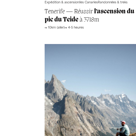
Expédition & ascension
Iles Canaries
Randonnées & treks
Tenerife — Réussir
l’ascension du
pic du Teide
à 3718m
10km (aller)
4-5 heures