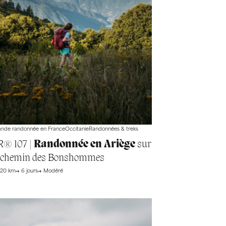
nde randonnée en France
Occitanie
Randonnées & treks
R® 107 |
Randonnée en Ariège
sur
e chemin des Bonshommes
220 km
6 jours
Modéré