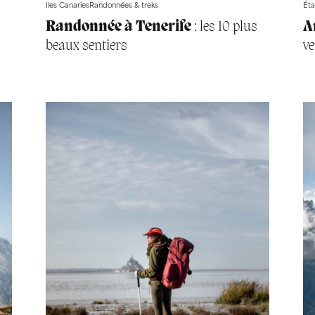
Iles Canaries
Randonnées & treks
Éta
Randonnée à Tenerife
: les 10 plus
A
beaux sentiers
ve