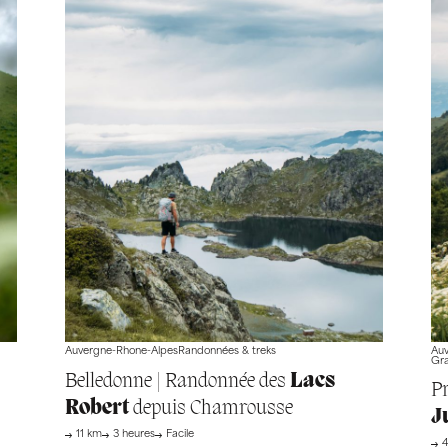
Auvergne-Rhone-Alpes
Randonnées & treks
Auv
Gra
Belledonne | Randonnée des
Lacs
P
Robert
depuis Chamrousse
J
11 km
3 heures
Facile